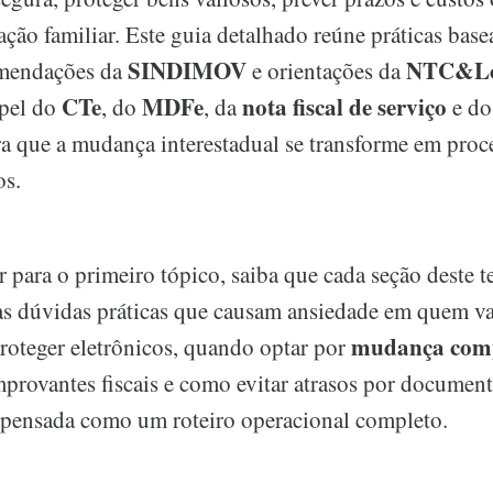
ação familiar. Este guia detalhado reúne práticas ba
SINDIMOV
NTC&Log
omendações da
e orientações da
CTe
MDFe
nota fiscal de serviço
apel do
, do
, da
e do
ra que a mudança interestadual se transforme em proce
os.
 para o primeiro tópico, saiba que cada seção deste te
às dúvidas práticas que causam ansiedade em quem va
mudança comp
roteger eletrônicos, quando optar por
provantes fiscais e como evitar atrasos por document
 pensada como um roteiro operacional completo.