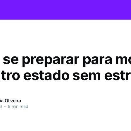
se preparar para m
tro estado sem est
ia Oliveira
6
•
9 min read