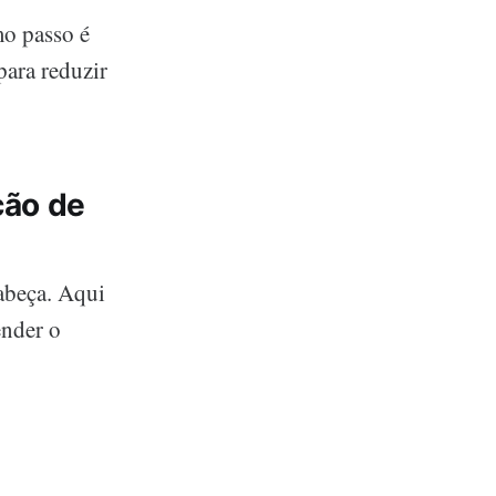
mo passo é
para reduzir
ção de
cabeça. Aqui
ender o