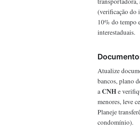
transportadora, 
(verificação do
10% do tempo ex
interestaduais.
Documentos 
Atualize docume
bancos, plano d
CNH
a
e verifiq
menores, leve c
Planeje transfer
condomínio).