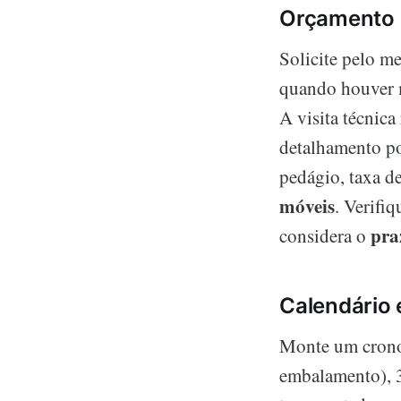
Orçamento 
Solicite pelo m
quando houver m
A visita técnic
detalhamento po
pedágio, taxa de
móveis
. Verifi
pra
considera o
Calendário 
Monte um cronog
embalamento), 3