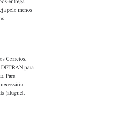
 pós-entrega
veja pelo menos
ns
os Correios,
 no DETRAN para
ar. Para
 necessário.
is (aluguel,