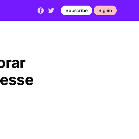
Subscribe
Signin
orar
resse