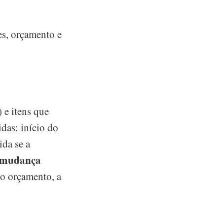
o
es, orçamento e
 e itens que
idas: início do
ida se a
mudança
 o orçamento, a