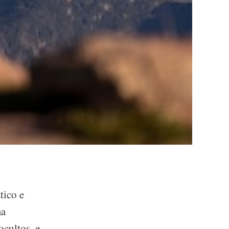
tico e
ma
ocultos, e