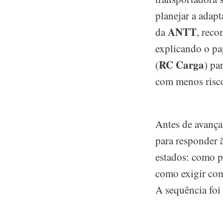
planejar a adapt
ANTT
da
, rec
explicando o p
RC Carga
(
) pa
com menos risc
Antes de avançar
para responder 
estados: como p
como exigir com
A sequência foi