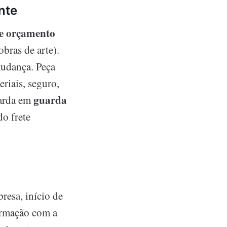
nte
 de orçamento
bras de arte).
mudança. Peça
riais, seguro,
guarda
uarda em
do frete
esa, início de
irmação com a