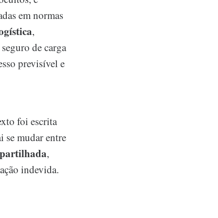
seadas em normas
ística
,
 seguro de carga
sso previsível e
xto foi escrita
i se mudar entre
artilhada
,
ação indevida.